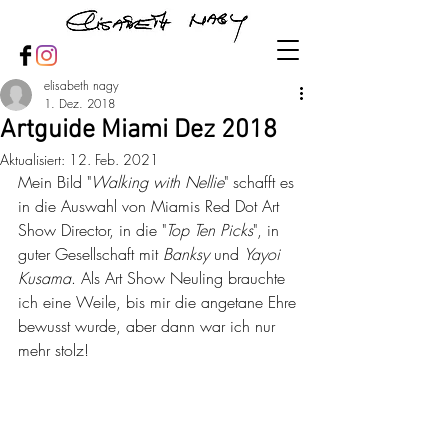
elisabeth nagy
1. Dez. 2018
Artguide Miami Dez 2018
Aktualisiert:
12. Feb. 2021
Mein Bild "
Walking with Nellie
" schafft es 
in die Auswahl von Miamis Red Dot Art 
Show Director, in die "
Top Ten Picks
", in 
guter Gesellschaft mit 
Banksy
 und 
Yayoi 
Kusama
. Als Art Show Neuling brauchte 
ich eine Weile, bis mir die angetane Ehre 
bewusst wurde, aber dann war ich nur 
mehr stolz!